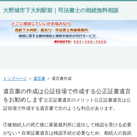
大野城市下大利駅前｜司法書士の相続無料相談
トップページ
＞
遺言書
＞ 遺言書作成
遺言書の作成は公証役場で作成する公正証書遺言
をお勧めします
公正証書遺言のメリット公正証書遺言は公
証役場で作成する遺言書で次のような利点があります。
①被相続人の死亡後に家庭裁判所に提出して検認を受ける必要
がない＊自筆証書遺言は検認手続が必要なため、相続人の負担