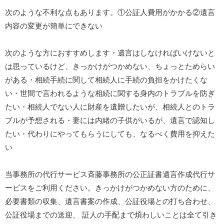
次のような不利な点もあります。①公証人費用がかかる②遺言
内容の変更が簡単にできない
次のような方におすすめします・遺言はしなければいけないと
は思っているけど、きっかけがつかめない、ちょっとためらい
がある・相続手続に関して相続人に手続の負担をかけたくな
い・世間で言われるような相続に関する身内のトラブルを防ぎ
たい・相続人でない人に財産を遺贈したいが、相続人とのトラ
ブルが予想される・妻には内緒の子供がいるが、遺言で認知し
たい・代わりにやってもらうにしても、なるべく費用を抑えた
い
当事務所の代行サービス斉藤事務所の公正証書遺言作成代行サ
ービスをご利用ください。きっかけがつかめない方のために、
必要書類の収集、遺言書案の作成、公証役場との打ち合わせ、
公証役場までの送迎、 証人の手配まで煩わしいことは全て引き