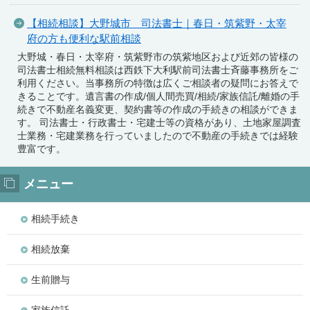
【相続相談】大野城市 司法書士｜春日・筑紫野・太宰
府の方も便利な駅前相談
大野城・春日・太宰府・筑紫野市の筑紫地区および近郊の皆様の
司法書士相続無料相談は西鉄下大利駅前司法書士斉藤事務所をご
利用ください。当事務所の特徴は広くご相談者の疑問にお答えで
きることです。遺言書の作成/個人間売買/相続/家族信託/離婚の手
続きで不動産名義変更、契約書等の作成の手続きの相談ができま
す。 司法書士・行政書士・宅建士等の資格があり、土地家屋調査
士業務・宅建業務を行っていましたので不動産の手続きでは経験
豊富です。
メニュー
相続手続き
相続放棄
生前贈与
家族信託